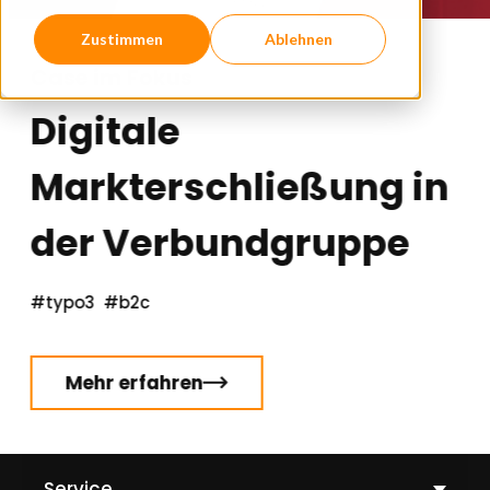
Zustimmen
Ablehnen
Case im Fokus
Digitale
Markterschließung in
der Verbundgruppe
#typo3
#b2c
Mehr erfahren
C
l
i
c
Service