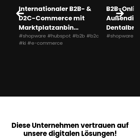
Internationaler B2B- &
B2B-Onlin
D2C-Commerce mit
Außendien
Marktplatzanbin...
Dentalbran
#shopware #hubspot #b2b #b2c
#shopware #
#ki #e-commerce
Diese Unternehmen vertrauen auf
unsere digitalen Lösungen!