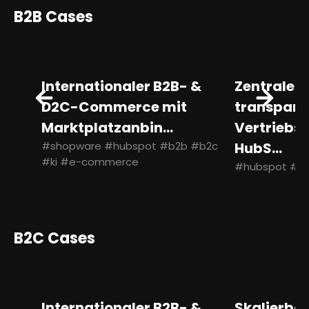
B2B Cases
Internationaler B2B- &
Zentrales
D2C-Commerce mit
transpare
Marktplatzanbin...
Vertriebs
#shopware #hubspot #b2b #b2c
HubS...
#ki #e-commerce
#hubspot #b
B2C Cases
Internationaler B2B- &
Skalierb