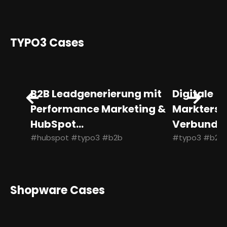
TYPO3 Cases
B2B Leadgenerierung mit
Digitale
Performance Marketing &
Marktersc
HubSpot...
Verbundg
#hubspot #typo3 #b2b
#typo3 #b2c
Shopware Cases