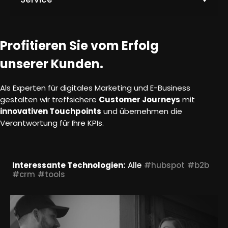
k
t
o
M
Profitieren Sie vom Erfolg
e
h
unserer Kunden.
r
e
Als Experten für digitales Marketing und E-Business
r
gestalten wir treffsichere
Customer Journeys
mit
f
innovativen Touchpoints
und übernehmen die
a
Verantwortung für Ihre KPIs.
h
r
e
Interessante Technologien:
Alle
#hubspot
#b2b
n
#crm
#tools