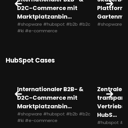
D2C-Commerce mit
Plattform 
Marktplatzanbin...
Gartenmö.
#shopware #hubspot #b2b #b2c
#shopware #
#ki #e-commerce
HubSpot Cases
Internationaler B2B- &
Zentrales
D2C-Commerce mit
transpare
Marktplatzanbin...
Vertriebs
#shopware #hubspot #b2b #b2c
HubS...
#ki #e-commerce
#hubspot #b