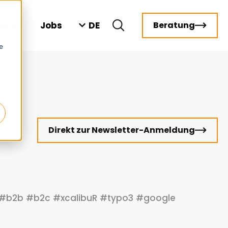
DE
sights
Jobs
Beratung
e
Direkt zur Newsletter-Anmeldung
#b2b
#b2c
#xcalibuR
#typo3
#google