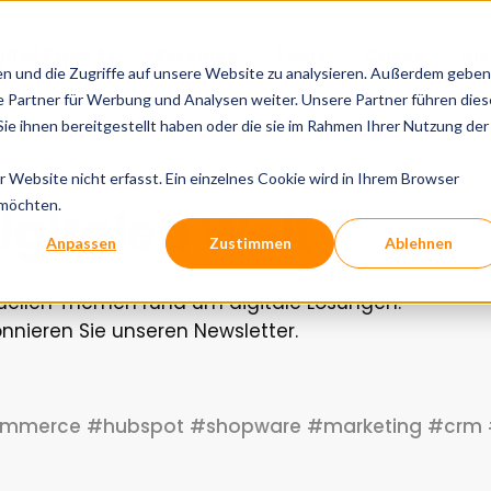
gital Experts
Services
Tools
Cases
In
en und die Zugriffe auf unsere Website zu analysieren. Außerdem geben
 Partner für Werbung und Analysen weiter. Unsere Partner führen dies
e ihnen bereitgestellt haben oder die sie im Rahmen Ihrer Nutzung der
Website nicht erfasst. Ein einzelnes Cookie wird in Ihrem Browser
 möchten.
igitalen Welt
Anpassen
Zustimmen
Ablehnen
tuellen Themen rund um digitale Lösungen.
nieren Sie unseren Newsletter.
ommerce
#hubspot
#shopware
#marketing
#crm