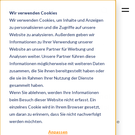
Wir verwenden Cookies
Wir verwenden Cookies, um Inhalte und Anzeigen
zu personalisieren und die Zugriffe auf unsere
Website zu analysieren. Außerdem geben wir
Shopware B2C Multichannel
Home
Cases
Informationen zu Ihrer Verwendung unserer
Commerce im Möbelhandel
Website an unsere Partner für Werbung und
Analysen weiter. Unsere Partner führen diese
Informationen möglicherweise mit weiteren Daten
zusammen, die Sie ihnen bereitgestellt haben oder
Eugen Schitik
die sie im Rahmen Ihrer Nutzung der Dienste
02.02.2025
gesammelt haben.
Wenn Sie ablehnen, werden Ihre Informationen
Shopware B2C Multichannel
beim Besuch dieser Website nicht erfasst. Ein
Commerce im Möbelhandel
einzelnes Cookie wird in Ihrem Browser gesetzt,
um daran zu erinnern, dass Sie nicht nachverfolgt
#shopware
#xcalibuR
#b2c
#ki
#e-commerce
werden möchten.
Anpassen