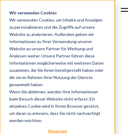
Wir verwenden Cookies
Wir verwenden Cookies, um Inhalte und Anzeigen
zu personalisieren und die Zugriffe auf unsere
Website zu analysieren. Außerdem geben wir
HubSpot-Integration bei
Home
Cases
Informationen zu Ihrer Verwendung unserer
UrbanDesign
Website an unsere Partner für Werbung und
Analysen weiter. Unsere Partner führen diese
Informationen möglicherweise mit weiteren Daten
zusammen, die Sie ihnen bereitgestellt haben oder
Pia Niemann
die sie im Rahmen Ihrer Nutzung der Dienste
11.06.2025
gesammelt haben.
Wenn Sie ablehnen, werden Ihre Informationen
HubSpot-Integration bei
beim Besuch dieser Website nicht erfasst. Ein
UrbanDesign
einzelnes Cookie wird in Ihrem Browser gesetzt,
um daran zu erinnern, dass Sie nicht nachverfolgt
#hubspot
#b2c
#e-commerce
werden möchten.
Anpassen