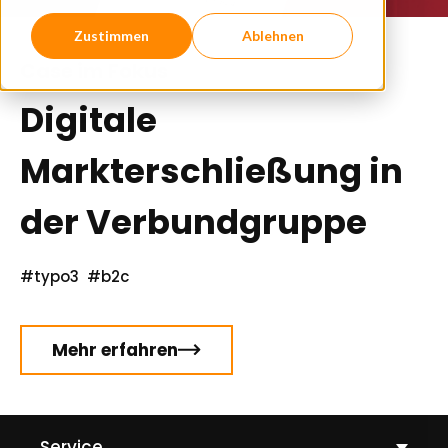
Zustimmen
Ablehnen
Case im Fokus
Digitale
Markterschließung in
der Verbundgruppe
#typo3
#b2c
Mehr erfahren
C
l
i
c
Service