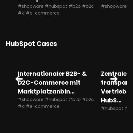
#shopware #hubspot #b2b #b2c
#shopware #
#ki #e-commerce
HubSpot Cases
Internationaler B2B- &
Zentrales
D2C-Commerce mit
transpare
Marktplatzanbin...
Vertriebs
#shopware #hubspot #b2b #b2c
HubS...
#ki #e-commerce
#hubspot #b