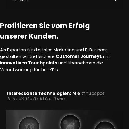
k
t
o
M
Profitieren Sie vom Erfolg
e
h
unserer Kunden.
r
e
Als Experten für digitales Marketing und E-Business
r
gestalten wir treffsichere
Customer Journeys
mit
f
innovativen Touchpoints
und übernehmen die
a
Verantwortung für Ihre KPIs.
h
r
e
Interessante Technologien:
Alle
#hubspot
n
#typo3
#b2b
#b2c
#seo