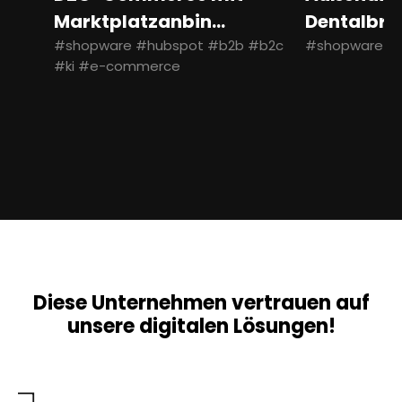
Marktplatzanbin...
Dentalbran
#shopware #hubspot #b2b #b2c
#shopware #
#ki #e-commerce
Diese Unternehmen vertrauen auf
unsere digitalen Lösungen!