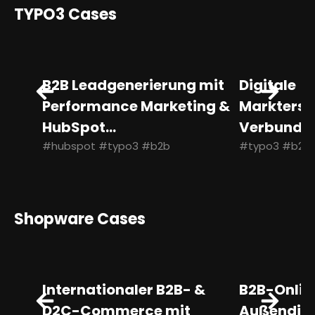
TYPO3 Cases
B2B Leadgenerierung mit
Digitale
Performance Marketing &
Marktersc
HubSpot...
Verbundg
#hubspot #typo3 #b2b
#typo3 #b2c
Shopware Cases
Internationaler B2B- &
B2B-Onlin
D2C-Commerce mit
Außendien