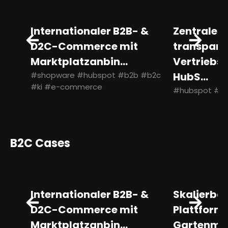
Internationaler B2B- &
Zentrales
D2C-Commerce mit
transpare
Marktplatzanbin...
Vertriebs
#shopware #hubspot #b2b #b2c
HubS...
#ki #e-commerce
#hubspot #b
B2C Cases
Internationaler B2B- &
Skalierb
D2C-Commerce mit
Plattform 
Marktplatzanbin...
Gartenmö.