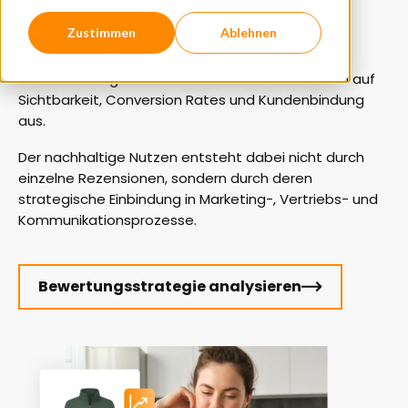
Kundenbewertungen gehören heute zu den
Zustimmen
Ablehnen
wichtigsten digitalen Vertrauenssignalen. Sie
beeinflussen Kaufentscheidungen, stärken die
Wahrnehmung von Unternehmen und wirken sich auf
Sichtbarkeit, Conversion Rates und Kundenbindung
aus.
Der nachhaltige Nutzen entsteht dabei nicht durch
einzelne Rezensionen, sondern durch deren
strategische Einbindung in Marketing-, Vertriebs- und
Kommunikationsprozesse.
Bewertungsstrategie analysieren