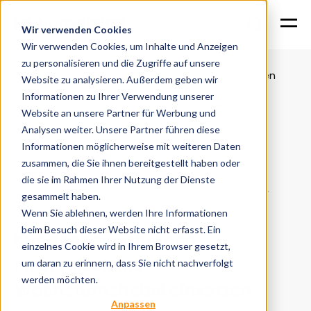
Wir verwenden Cookies
Wir verwenden Cookies, um Inhalte und Anzeigen
zu personalisieren und die Zugriffe auf unsere
Kundenbewertungen
Website zu analysieren. Außerdem geben wir
Digitales
strategisch als
Informationen zu Ihrer Verwendung unserer
Home
Services
marketing
Wachstumshebel
Website an unsere Partner für Werbung und
einsetzen
Analysen weiter. Unsere Partner führen diese
Informationen möglicherweise mit weiteren Daten
zusammen, die Sie ihnen bereitgestellt haben oder
die sie im Rahmen Ihrer Nutzung der Dienste
Digitale Vertrauenssignale entlang der Customer
gesammelt haben.
Journey
Wenn Sie ablehnen, werden Ihre Informationen
beim Besuch dieser Website nicht erfasst. Ein
Kundenbewertungen
einzelnes Cookie wird in Ihrem Browser gesetzt,
strategisch als
um daran zu erinnern, dass Sie nicht nachverfolgt
werden möchten.
Wachstumshebel einsetzen
Anpassen