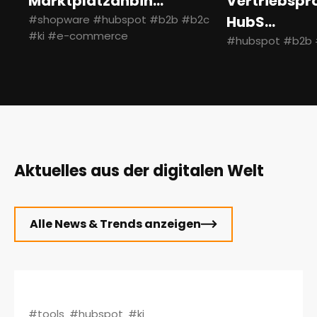
Marktplatzanbin...
Vertriebspr
#shopware #hubspot #b2b #b2c
HubS...
#ki #e-commerce
#hubspot #b2b
Aktuelles aus der digitalen Welt
Alle News & Trends anzeigen
#tools
#hubspot
#ki