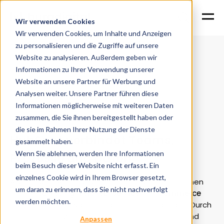
Wir verwenden Cookies
Wir verwenden Cookies, um Inhalte und Anzeigen
zu personalisieren und die Zugriffe auf unsere
Home
Services
HubSpot Solutions Partner
Website zu analysieren. Außerdem geben wir
Informationen zu Ihrer Verwendung unserer
Website an unsere Partner für Werbung und
Analysen weiter. Unsere Partner führen diese
HubSpot Agentur für Integration, Automation &
Informationen möglicherweise mit weiteren Daten
Skalierung
zusammen, die Sie ihnen bereitgestellt haben oder
die sie im Rahmen Ihrer Nutzung der Dienste
HubSpot verbindet Teams,
gesammelt haben.
Wenn Sie ablehnen, werden Ihre Informationen
Prozesse und Daten
beim Besuch dieser Website nicht erfasst. Ein
einzelnes Cookie wird in Ihrem Browser gesetzt,
Als HubSpot Agentur unterstützen wir Unternehmen
um daran zu erinnern, dass Sie nicht nachverfolgt
dabei,
Marketing
,
Vertrieb
,
Service
und
Commerce
werden möchten.
auf einer gemeinsamen Plattform zu verbinden. Durch
integrierte Prozesse, saubere Datenstrukturen und
Anpassen