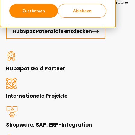
intelligente Automatisierung entsteht eine skalierbare
Grundlage für Wachstum.
Zustimmen
Ablehnen
HubSpot Potenziale entdecken
HubSpot Gold Partner
Internationale Projekte
Shopware, SAP, ERP-Integration