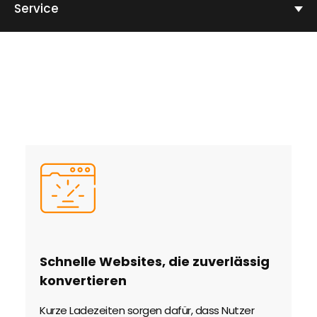
Service
Schnelle Websites, die zuverlässig
T
konvertieren
s
Kurze Ladezeiten sorgen dafür, dass Nutzer
We