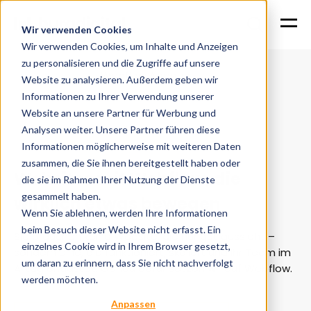
Wir verwenden Cookies
Wir verwenden Cookies, um Inhalte und Anzeigen
zu personalisieren und die Zugriffe auf unsere
Home
Services
Webflow Agentur
Website zu analysieren. Außerdem geben wir
Informationen zu Ihrer Verwendung unserer
Website an unsere Partner für Werbung und
Analysen weiter. Unsere Partner führen diese
Webflow Agentur für moderne Websites
Informationen möglicherweise mit weiteren Daten
zusammen, die Sie ihnen bereitgestellt haben oder
Websites mit Webflow, die
die sie im Rahmen Ihrer Nutzung der Dienste
gesammelt haben.
wirklich etwas bewegen
Wenn Sie ablehnen, werden Ihre Informationen
beim Besuch dieser Website nicht erfasst. Ein
Sie brauchen keine Website, die nur gut aussieht –
einzelnes Cookie wird in Ihrem Browser gesetzt,
sondern eine, die funktioniert, skaliert und Ihr Team im
um daran zu erinnern, dass Sie nicht nachverfolgt
Alltag entlastet. Genau dafür setzen wir auf Webflow.
werden möchten.
Anpassen