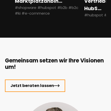
Marktplatzanbin...
Vertriebs
#shopware #hubspot #b2b #b2c
HubS...
#ki #e-commerce
#hubspot #b
Gemeinsam setzen wir Ihre Visionen
um!
Jetzt beraten lassen