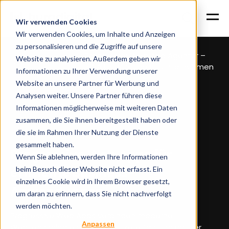
Wir verwenden Cookies
Wir verwenden Cookies, um Inhalte und Anzeigen
zu personalisieren und die Zugriffe auf unsere
Progressive Web App Agentur –
Website zu analysieren. Außerdem geben wir
Home
Services
PWA Entwicklung für Unternehmen
Informationen zu Ihrer Verwendung unserer
Website an unsere Partner für Werbung und
Analysen weiter. Unsere Partner führen diese
Informationen möglicherweise mit weiteren Daten
PWA-Entwicklung für Shopware & digitale
zusammen, die Sie ihnen bereitgestellt haben oder
Geschäftsprozesse
die sie im Rahmen Ihrer Nutzung der Dienste
gesammelt haben.
Progressive Web Apps für
Wenn Sie ablehnen, werden Ihre Informationen
beim Besuch dieser Website nicht erfasst. Ein
effiziente Business-
einzelnes Cookie wird in Ihrem Browser gesetzt,
Anwendungen
um daran zu erinnern, dass Sie nicht nachverfolgt
werden möchten.
Progressive Web Apps verbinden moderne
Anpassen
Webtechnologien mit der Nutzererfahrung nativer