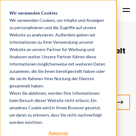
Wir verwenden Cookies
Wir verwenden Cookies, um Inhalte und Anzeigen
zu personalisieren und die Zugriffe auf unsere
Website zu analysieren. Außerdem geben wir
Informationen zu Ihrer Verwendung unserer
Aktuelles aus der digitalen Welt
Website an unsere Partner für Werbung und
Analysen weiter. Unsere Partner führen diese
Informationen möglicherweise mit weiteren Daten
Entdecken Sie hier unsere News, Beiträge und
zusammen, die Sie ihnen bereitgestellt haben oder
aktuellen Themen rund um digitale Lösungen.
die sie im Rahmen Ihrer Nutzung der Dienste
Wenn Sie keine Updates verpassen möchten,
abonnieren Sie unseren Newsletter.
gesammelt haben.
Wenn Sie ablehnen, werden Ihre Informationen
beim Besuch dieser Website nicht erfasst. Ein
Direkt zur Newsletter-Anmeldung
einzelnes Cookie wird in Ihrem Browser gesetzt,
um daran zu erinnern, dass Sie nicht nachverfolgt
werden möchten.
Anpassen