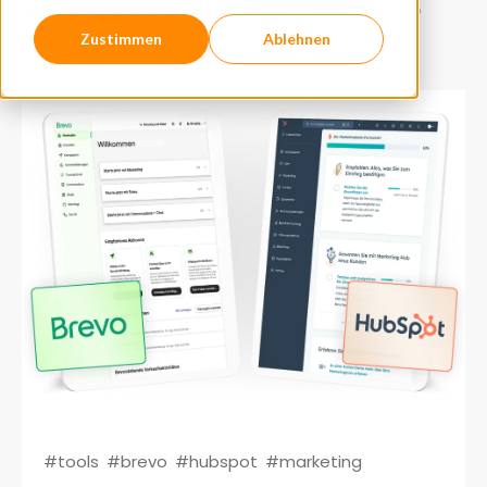
Häufig gesuchte Themen:
Alle
#tools
#brevo
#hubspot
#marketing
Zustimmen
Ablehnen
#tools
#brevo
#hubspot
#marketing