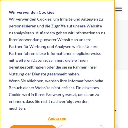
Wir verwenden Cookies
Wir verwenden Cookies, um Inhalte und Anzeigen zu
personalisieren und die Zugriffe auf unsere Website
Hubspot als Schlüssel für eine
Home
News
optimierte Customer-Journey
zu analysieren. Außerdem geben wir Informationen zu
Ihrer Verwendung unserer Website an unsere
Partner für Werbung und Analysen weiter. Unsere
Partner führen diese Informationen möglicherweise
Zurück zur Übersicht
mit weiteren Daten zusammen, die Sie ihnen
bereitgestellt haben oder die sie im Rahmen Ihrer
Nutzung der Dienste gesammelt haben.
Wenn Sie ablehnen, werden Ihre Informationen beim
02.02.2025
|
#tools
#hubspot
#marketing
Besuch dieser Website nicht erfasst. Ein einzelnes
Cookie wird in Ihrem Browser gesetzt, um daran zu
Hubspot als Schlüssel für eine
erinnern, dass Sie nicht nachverfolgt werden
möchten.
optimierte Customer-Journey
Anpassen