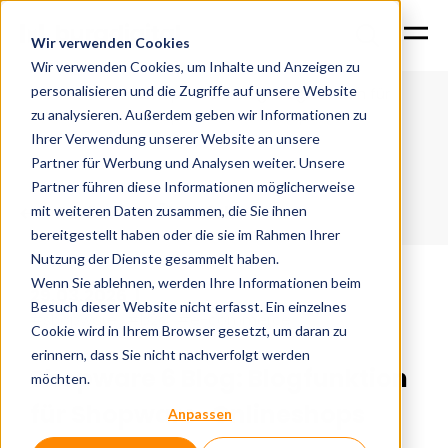
Wir verwenden Cookies
Wir verwenden Cookies, um Inhalte und Anzeigen zu
personalisieren und die Zugriffe auf unsere Website
Shopware 6 Blog: Blogfunktion für
Home
News
Shopware-Onlineshops
zu analysieren. Außerdem geben wir Informationen zu
Ihrer Verwendung unserer Website an unsere
Partner für Werbung und Analysen weiter. Unsere
Partner führen diese Informationen möglicherweise
Zurück zur Übersicht
mit weiteren Daten zusammen, die Sie ihnen
bereitgestellt haben oder die sie im Rahmen Ihrer
Nutzung der Dienste gesammelt haben.
Wenn Sie ablehnen, werden Ihre Informationen beim
29.03.2026
|
Besuch dieser Website nicht erfasst. Ein einzelnes
#shopware
#b2c
#e-commerce
Cookie wird in Ihrem Browser gesetzt, um daran zu
erinnern, dass Sie nicht nachverfolgt werden
Shopware 6 Blog: Blogfunktion
möchten.
für Shopware-Onlineshops
Anpassen