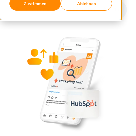
Zustimmen
Ablehnen
Effizientes Social-Media-Marketing mit HubSpot
1
:
45