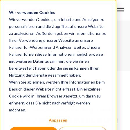
Wir verwenden Cookies
Wir verwenden Cookies, um Inhalte und Anzeigen zu
personalisieren und die Zugriffe auf unsere Website
Social Media Marketing Tools für
Home
News
effiziente Automatisierung
zu analysieren. Außerdem geben wir Informationen zu
Ihrer Verwendung unserer Website an unsere
Partner für Werbung und Analysen weiter. Unsere
Partner führen diese Informationen möglicherweise
Zurück zur Übersicht
mit weiteren Daten zusammen, die Sie ihnen
bereitgestellt haben oder die sie im Rahmen Ihrer
Nutzung der Dienste gesammelt haben.
Wenn Sie ablehnen, werden Ihre Informationen beim
07.01.2025
|
Besuch dieser Website nicht erfasst. Ein einzelnes
#hubspot
#socialmedia
#marketing
Cookie wird in Ihrem Browser gesetzt, um daran zu
erinnern, dass Sie nicht nachverfolgt werden
Social Media Marketing Tools
möchten.
für effiziente Automatisierung
Anpassen