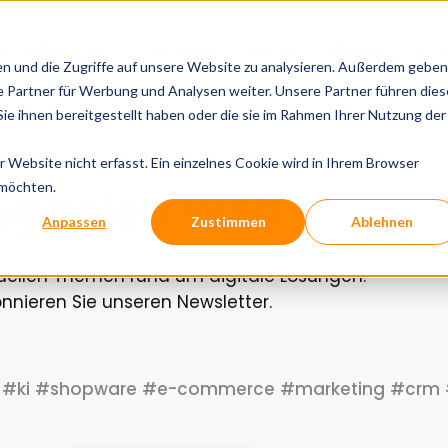
gital Experts
Services
Tools
Cases
In
en und die Zugriffe auf unsere Website zu analysieren. Außerdem geben
 Partner für Werbung und Analysen weiter. Unsere Partner führen dies
e ihnen bereitgestellt haben oder die sie im Rahmen Ihrer Nutzung der
Website nicht erfasst. Ein einzelnes Cookie wird in Ihrem Browser
 möchten.
igitalen Welt
Anpassen
Zustimmen
Ablehnen
tuellen Themen rund um digitale Lösungen.
nieren Sie unseren Newsletter.
#ki
#shopware
#e-commerce
#marketing
#crm